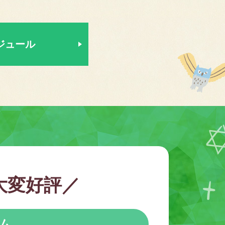
ジュール
大変好評／
ム