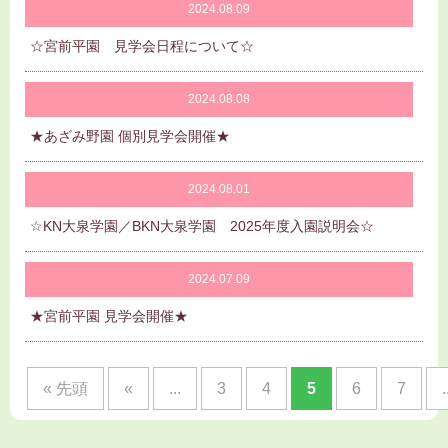
2024.08.09
☆宮前平園 見学会日程について☆
2024.08.08
★あざみ野園 個別見学会開催★
2024.08.01
☆KN大泉学園／BKN大泉学園 2025年度入園説明会☆
2024.07.09
★宮前平園 見学会開催★
« 先頭
«
...
3
4
5
6
7
.