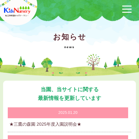
保育方針
お知らせ
サービス概要
クラブ活動
（保けいこ）
園の1日
年間行事
当園、当サイトに関する
施設一覧
最新情報を更新しています
ブログ
2025.01.20
★三鷹の森園 2025年度入園説明会★
採用情報