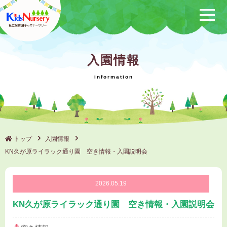
保育方針
入園情報
サービス概要
クラブ活動
（保けいこ）
園の1日
年間行事
トップ
入園情報
KN久が原ライラック通り園 空き情報・入園説明会
施設一覧
ブログ
2026.05.19
KN久が原ライラック通り園 空き情報・入園説明会
採用情報