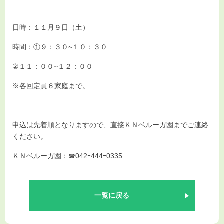
お知らせ
入園情報
日時：１１月９日（土）
お問い合わせ
時間：①９：３０~１０：３０
②１１：００~１２：００
※各回定員６家庭まで。
申込は先着順となりますので、直接ＫＮベルーガ園までご連絡
ください。
ＫＮベルーガ園：☎042ｰ444ｰ0335
一覧に戻る