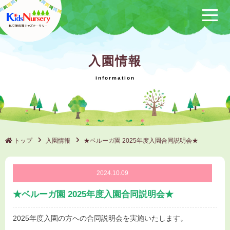
保育方針
入園情報
サービス概要
クラブ活動
（保けいこ）
園の1日
年間行事
トップ
入園情報
★ベルーガ園 2025年度入園合同説明会★
施設一覧
2024.10.09
ブログ
★ベルーガ園 2025年度入園合同説明会★
採用情報
2025年度入園の方への合同説明会を実施いたします。