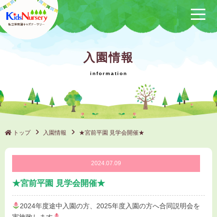
保育方針
入園情報
サービス概要
クラブ活動
（保けいこ）
園の1日
年間行事
トップ
入園情報
★宮前平園 見学会開催★
施設一覧
2024.07.09
ブログ
★宮前平園 見学会開催★
採用情報
2024年度途中入園の方、2025年度入園の方へ合同説明会を