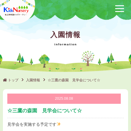
保育方針
入園情報
サービス概要
クラブ活動
（保けいこ）
園の1日
年間行事
トップ
入園情報
☆三鷹の森園 見学会について☆
施設一覧
2025.08.08
ブログ
☆三鷹の森園 見学会について☆
採用情報
見学会を実施する予定です