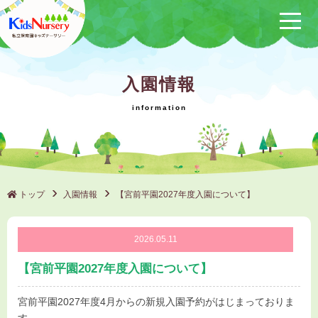
保育方針
入園情報
サービス概要
クラブ活動
（保けいこ）
園の1日
年間行事
トップ
入園情報
【宮前平園2027年度入園について】
施設一覧
2026.05.11
ブログ
【宮前平園2027年度入園について】
採用情報
宮前平園2027年度4月からの新規入園予約がはじまっておりま