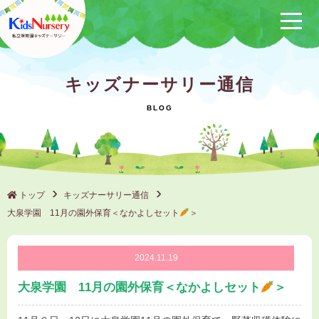
保育方針
キッズナーサリー通信
サービス概要
クラブ活動
（保けいこ）
園の1日
年間行事
トップ
キッズナーサリー通信
大泉学園 11月の園外保育＜なかよしセット
＞
施設一覧
ブログ
2024.11.19
大泉学園 11月の園外保育＜なかよしセット
採用情報
＞