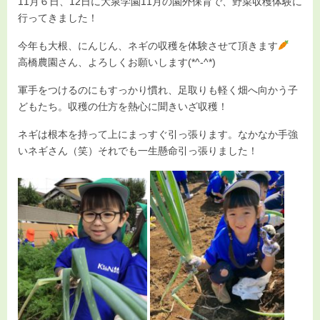
お知らせ
11月６日、12日に大泉学園11月の園外保育で、野菜収穫体験に
行ってきました！
入園情報
今年も大根、にんじん、ネギの収穫を体験させて頂きます
高橋農園さん、よろしくお願いします(*^-^*)
お問い合わせ
軍手をつけるのにもすっかり慣れ、足取りも軽く畑へ向かう子
どもたち。収穫の仕方を熱心に聞きいざ収穫！
ネギは根本を持って上にまっすぐ引っ張ります。なかなか手強
いネギさん（笑）それでも一生懸命引っ張りました！