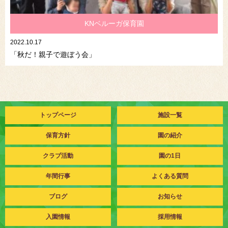
KNベルーガ保育園
2022.10.17
「秋だ！親子で遊ぼう会」
トップページ
施設一覧
保育方針
園の紹介
クラブ活動
園の1日
年間行事
よくある質問
ブログ
お知らせ
入園情報
採用情報