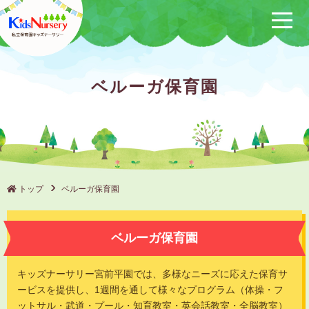
保育方針
ベルーガ保育園
サービス概要
クラブ活動
（保けいこ）
園の1日
年間行事
トップ
ベルーガ保育園
施設一覧
ベルーガ保育園
ブログ
キッズナーサリー宮前平園では、多様なニーズに応えた保育サ
採用情報
ービスを提供し、1週間を通して様々なプログラム（体操・フ
ットサル・武道・プール・知育教室・英会話教室・全脳教室）